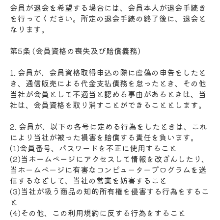
会員が退会を希望する場合には、会員本人が退会手続き
を行ってください。所定の退会手続の終了後に、退会と
なります。
第5条 (会員資格の喪失及び賠償義務)
1. 会員が、会員資格取得申込の際に虚偽の申告をしたと
き、通信販売による代金支払債務を怠ったとき、その他
当社が会員として不適当と認める事由があるときは、当
社は、会員資格を取り消すことができることとします。
2. 会員が、以下の各号に定める行為をしたときは、これ
により当社が被った損害を賠償する責任を負います。
(1)会員番号、パスワードを不正に使用すること
(2)当ホームページにアクセスして情報を改ざんしたり、
当ホームページに有害なコンピュータープログラムを送
信するなどして、当社の営業を妨害すること
(3)当社が扱う商品の知的所有権を侵害する行為をするこ
と
(4)その他、この利用規約に反する行為をすること