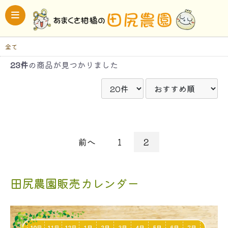
全て
23件
の商品が見つかりました
前へ
1
2
田尻農園販売カレンダー